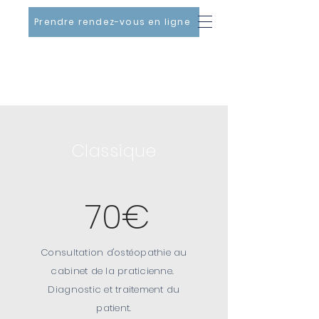
Ostéopathe
Prendre rendez-vous en ligne
SUZANNE GUERCHE
TARIFS
Classique
70€
Consultation d'ostéopathie au
cabinet de la praticienne.
Diagnostic et traitement du
patient.